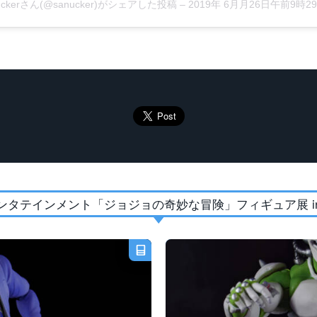
uckerさん(@sanucker)がシェアした投稿
–
2019年 6月月26日午前9時29分P
ンタテインメント「ジョジョの奇妙な冒険」フィギュア展 in