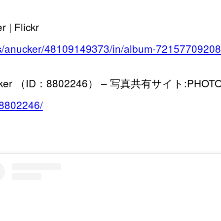
| Flickr
otos/anucker/48109149373/in/album-7215770920
nucker （ID：8802246） – 写真共有サイト:PHOTO
/8802246/