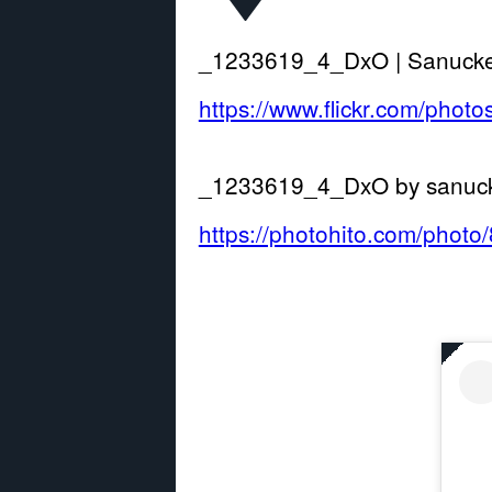
_1233619_4_DxO | Sanucker 
https://www.flickr.com/ph
_1233619_4_DxO by sa
https://photohito.com/photo