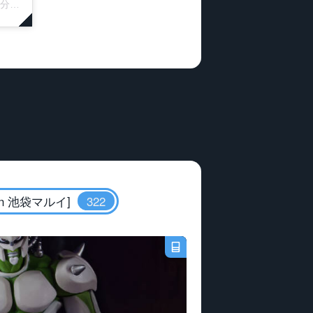
DT
 池袋マルイ]
322