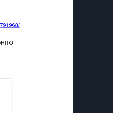
8791968/
HITO