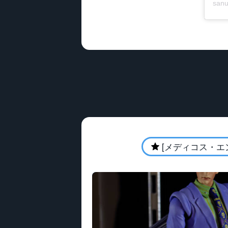
san
[メディコス・エ
★