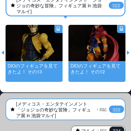
★
ジョの奇妙な冒険」フィギュア展 in 池袋
322
マルイ]
DIOのフィギュアを見て
DIOのフィギュアを見て
きたよ！ その13
きたよ！ その12
[メディコス・エンタテインメント
★
「ジョジョの奇妙な冒険」フィギュ
322
日記
ア展 in 池袋マルイ]
★
マルイ
324
日記