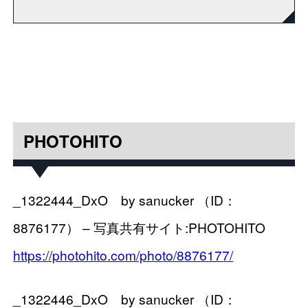
PHOTOHITO
_1322444_DxO by sanucker （ID：
8876177） – 写真共有サイト:PHOTOHITO
https://photohito.com/photo/8876177/
_1322446_DxO by sanucker （ID：