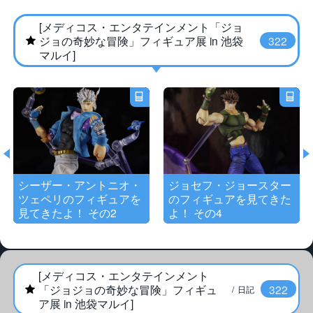
[メディコス・エンタテインメント「ジョ
★
ジョの奇妙な冒険」フィギュア展 in 池袋
322
マルイ]
シーザー・アントニオ・
ジョセフ・ジョースター
ツェペリのフィギュアを
のフィギュアを見てきた
見てきたよ！ その2
よ！ その4
[メディコス・エンタテインメント
★
「ジョジョの奇妙な冒険」フィギュ
322
日記
ア展 in 池袋マルイ]