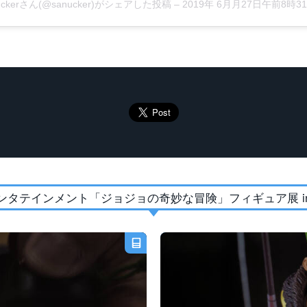
uckerさん(@sanucker)がシェアした投稿
–
2019年 6月月27日午前8時31分P
ンタテインメント「ジョジョの奇妙な冒険」フィギュア展 in