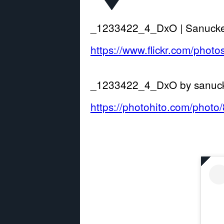
_1233422_4_DxO | Sanucker 
https://www.flickr.com/ph
_1233422_4_DxO by sa
https://photohito.com/photo