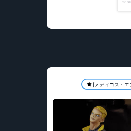
san
[メディコス・エ
★