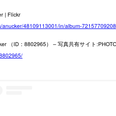
| Flickr
otos/anucker/48109113001/in/album-7215770920
nucker （ID：8802965） – 写真共有サイト:PHOTO
/8802965/