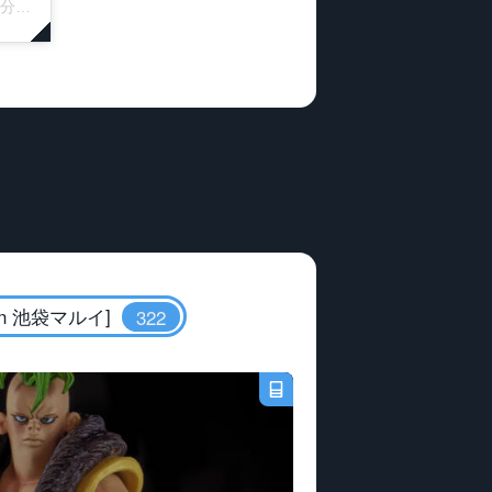
DT
 池袋マルイ]
322