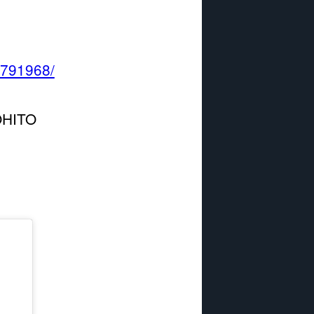
8791968/
HITO