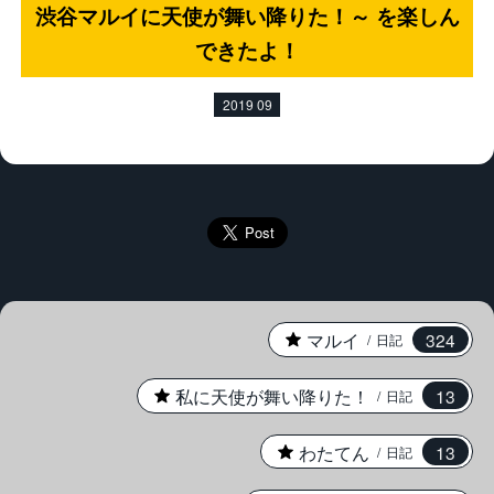
渋谷マルイに天使が舞い降りた！～ を楽しん
できたよ！
2019 09
★
マルイ
324
日記
★
私に天使が舞い降りた！
13
日記
★
わたてん
13
日記