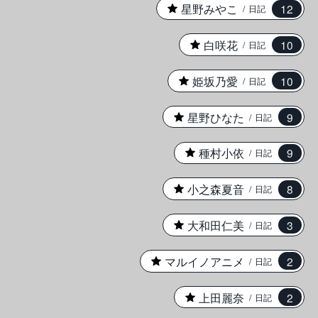
★
星野みやこ
12
日記
★
白咲花
10
日記
★
姫坂乃愛
10
日記
★
星野ひなた
9
日記
★
種村小依
9
日記
★
小之森夏音
8
日記
★
大和田仁美
3
日記
★
マルイノアニメ
2
日記
★
上田麗奈
2
日記