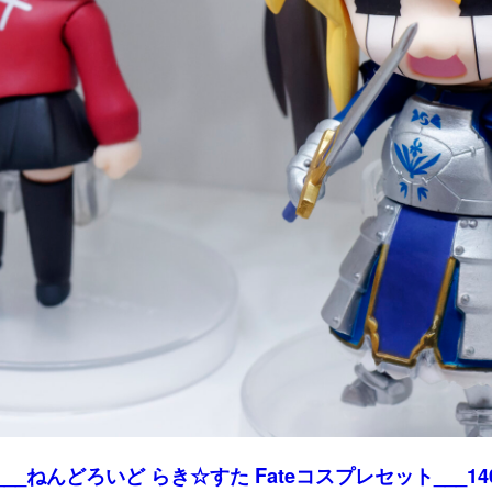
4___ねんどろいど らき☆すた Fateコスプレセット___140