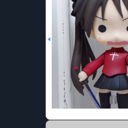
0034___ねんどろいど らき☆すた Fateコスプ