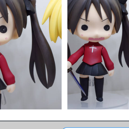
レセット___1400041
0034___ねんどろいど らき☆すた Fa