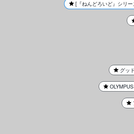
[『ねんどろいど』シリーズ
★
★
グッ
★
OLYMPUS 
★
★