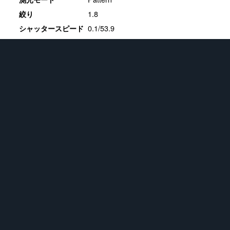
1.8
絞り
0.1/53.9
シャッタースピード
0
露光補正値
20
ISO感度
ホワイトバランス
16.3.1
現像ソフト
★
フィギュア
721
画像
★
Apple iPhone SE (2nd generation)
383
画像