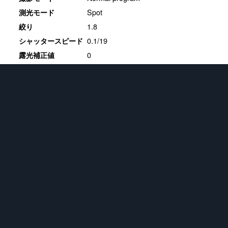
Spot
測光モード
1.8
絞り
0.1/19
シャッタースピード
0
露光補正値
20
ISO感度
ホワイトバランス
16.3.1
現像ソフト
★
フィギュア
721
画像