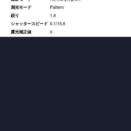
Pattern
測光モード
1.8
絞り
0.1/15.8
シャッタースピード
0
露光補正値
20
ISO感度
ホワイトバランス
16.3.1
現像ソフト
★
フィギュア
721
画像