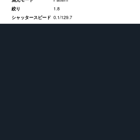
1.8
絞り
0.1/129.7
シャッタースピード
0
露光補正値
20
ISO感度
ホワイトバランス
16.3.1
現像ソフト
★
フィギュア
721
画像
★
Apple iPhone SE (2nd generation)
383
画像