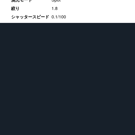
1.8
絞り
0.1/100
シャッタースピード
0
露光補正値
20
ISO感度
ホワイトバランス
16.3.1
現像ソフト
★
フィギュア
721
画像
★
Apple iPhone SE (2nd generation)
383
画像