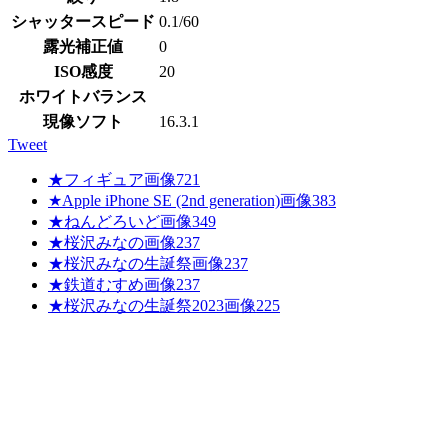
シャッタースピード
0.1/60
露光補正値
0
ISO感度
20
ホワイトバランス
現像ソフト
16.3.1
Tweet
★
フィギュア
画像
721
★
Apple iPhone SE (2nd generation)
画像
383
★
ねんどろいど
画像
349
★
桜沢みなの
画像
237
★
桜沢みなの生誕祭
画像
237
★
鉄道むすめ
画像
237
★
桜沢みなの生誕祭2023
画像
225