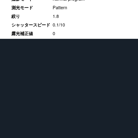
Pattern
測光モード
1.8
絞り
0.1/10
シャッタースピード
0
露光補正値
40
ISO感度
ホワイトバランス
16.3.1
現像ソフト
★
フィギュア
721
画像