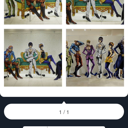
1222724_4_DxO.jpg
1222723_4_DxO.jpg
1222681_4_DxO.jpg
1222663_5_DxO.jpg