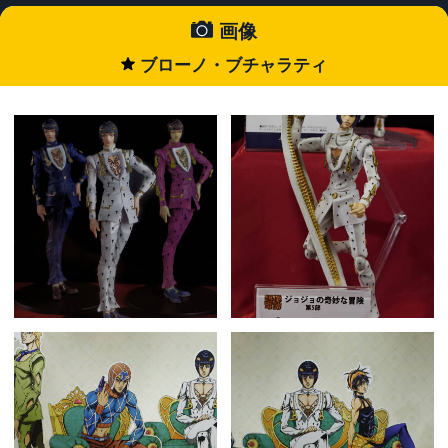
画像
ブローノ・ブチャラティ
★
1233430_6_DxO.jpg
1233290_4_DxO.jpg