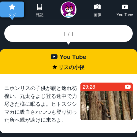
タグ
日記
画像
You Tube
You Tube
リスの小径
★
29:28
ニホンリスの子供が親と逸れ彷
徨い、丸太をよじ登る途中で力
尽きた様に眠るよ。ヒトスジシ
マカに吸血されつつも登り切っ
た所へ親が助けに来るよ。