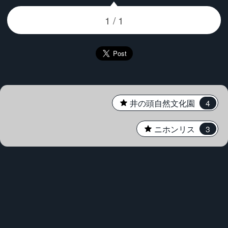
★
井の頭自然文化園
4
★
ニホンリス
3