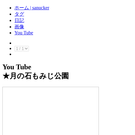
ホーム | sanucker
タグ
日記
画像
You Tube
You Tube
★
月の石もみじ公園