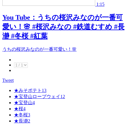
1:15
You Tube：
うちの桜沢みなのが一番可
愛い！🌸 #桜沢みなの #鉄道むすめ #長
瀞 #冬桜 #紅葉
うちの桜沢みなのが一番可愛い！🌸
Tweet
★
みそポテト
13
★
宝登山ロープウェイ
12
★
宝登山
4
★
桜
4
★
冬桜
3
★
長瀞
2