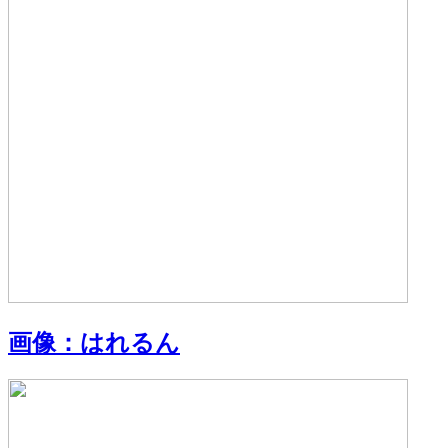
画像：
はれるん