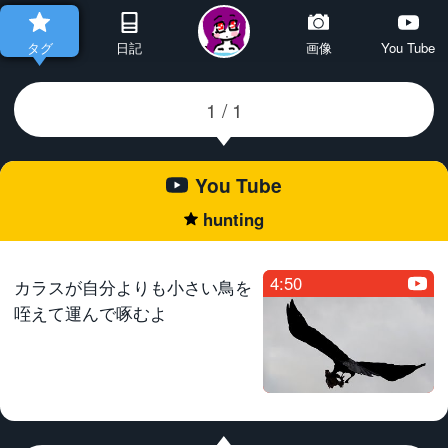
タグ
日記
画像
You Tube
You Tube
hunting
★
4:50
カラスが自分よりも小さい鳥を
咥えて運んで啄むよ