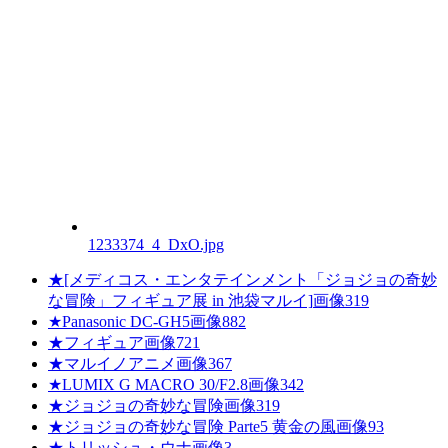
1233374_4_DxO.jpg
★
[メディコス・エンタテインメント「ジョジョの奇妙
な冒険」フィギュア展 in 池袋マルイ]
画像
319
★
Panasonic DC-GH5
画像
882
★
フィギュア
画像
721
★
マルイノアニメ
画像
367
★
LUMIX G MACRO 30/F2.8
画像
342
★
ジョジョの奇妙な冒険
画像
319
★
ジョジョの奇妙な冒険 Parte5 黄金の風
画像
93
★
トリッシュ・ウナ
画像
3