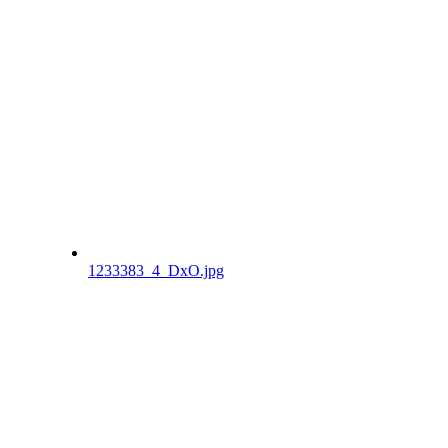
1233383_4_DxO.jpg