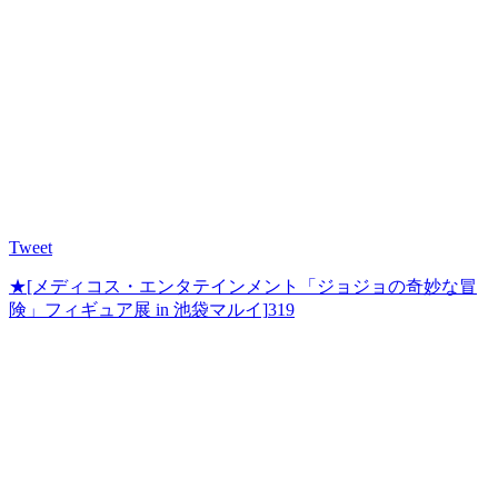
Tweet
★
[メディコス・エンタテインメント「ジョジョの奇妙な冒
険」フィギュア展 in 池袋マルイ]
319