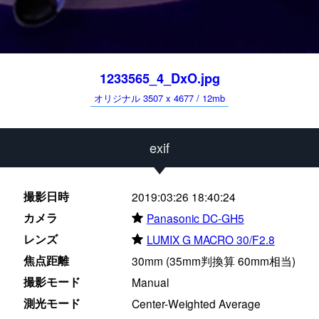
1233565_4_DxO.jpg
オリジナル 3507 x 4677 / 12mb
exif
撮影日時
2019:03:26 18:40:24
カメラ
★
Panasonic DC-GH5
レンズ
★
LUMIX G MACRO 30/F2.8
焦点距離
30mm (35mm判換算 60mm相当)
撮影モード
Manual
測光モード
Center-Weighted Average