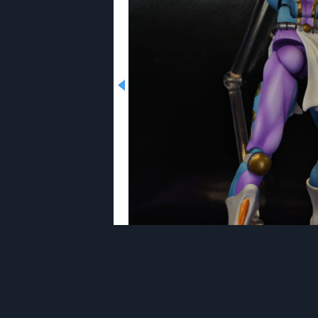
1233567_4_DxO.jpg
[メディ
★