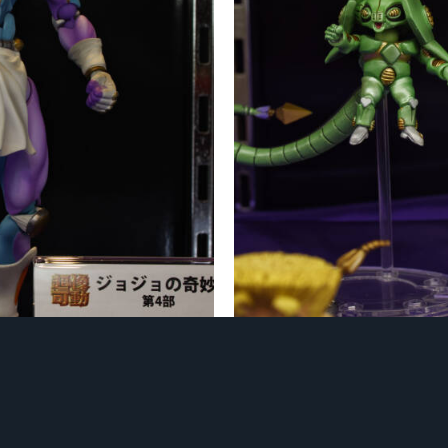
1233563_4_DxO.jpg
コス・エンタテインメント「ジョジョの奇妙な冒険」フィギュア