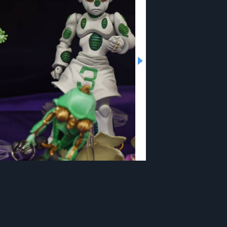
展 in 池袋マルイ]
319
画像