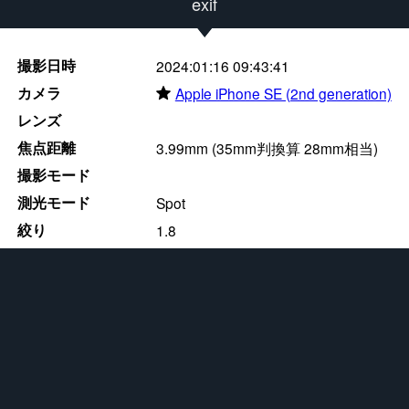
exif
撮影日時
2024:01:16 09:43:41
カメラ
★
Apple iPhone SE (2nd generation)
レンズ
焦点距離
3.99mm (35mm判換算 28mm相当)
撮影モード
測光モード
Spot
絞り
1.8
シャッタースピード
0.1/10
露光補正値
0
ISO感度
250
ホワイトバランス
現像ソフト
17.2.1