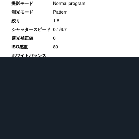
Normal program
撮影モード
Pattern
測光モード
1.8
絞り
0.1/6.7
シャッタースピード
0
露光補正値
80
ISO感度
ホワイトバランス
17.2.1
現像ソフト
Tweet
★
Apple iPhone SE (2nd generation)
383
画像