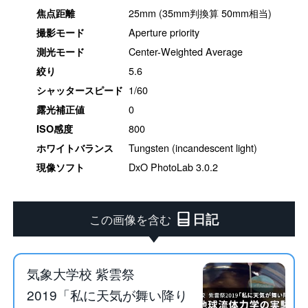
25mm (35mm判換算 50mm相当)
焦点距離
Aperture priority
撮影モード
Center-Weighted Average
測光モード
5.6
絞り
1/60
シャッタースピード
0
露光補正値
800
ISO感度
Tungsten (incandescent light)
ホワイトバランス
DxO PhotoLab 3.0.2
現像ソフト
日記
この画像を含む
気象大学校 紫雲祭
2019「私に天気が舞い降り